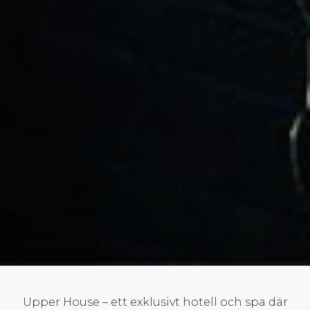
Upper House – ett exklusivt hotell och spa där