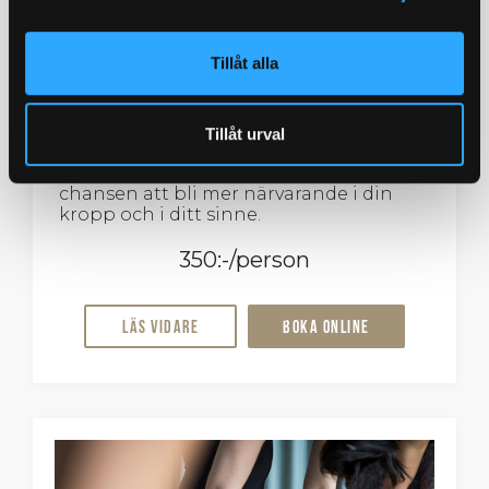
Yin Yoga
Tillåt alla
Vi håller positionerna mer passivt och
stannar i cirka 3-5 minuter. Yin är en
Tillåt urval
form av yoga som är mer lugn och
meditativ och där du som elev erbjuds
chansen att bli mer närvarande i din
kropp och i ditt sinne.
350:-/person
Läs vidare
Boka online