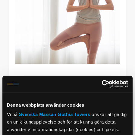
Soma Moves
Likt yogan arbetar du med kroppen
som motstånd och med underlaget som
ditt redskap.
Denna webbplats använder cookies
Vi på
Svenska Mässan
Gothia Towers
önskar att ge dig
350:-/person
en unik kundupplevelse och för att kunna göra detta
använder vi informationskapslar (cookies) och pixels.