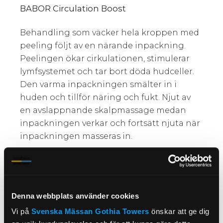
BABOR Circulation Boost
Behandling som väcker hela kroppen med
peeling följt av en närande inpackning.
Peelingen ökar cirkulationen, stimulerar
lymfsystemet och tar bort döda hudceller.
Den varma inpackningen smälter in i
huden och tillför näring och fukt. Njut av
en avslappnande skalpmassage medan
inpackningen verkar och fortsätt njuta när
inpackningen masseras in.
Pris
Måndag-torsdag: 1345:-/person
Fredag-söndag: 1545:-/person
Denna webbplats använder cookies
Lyxig Signaturbehandling
Vi på
Svenska Mässan
Gothia Towers
önskar att ge dig