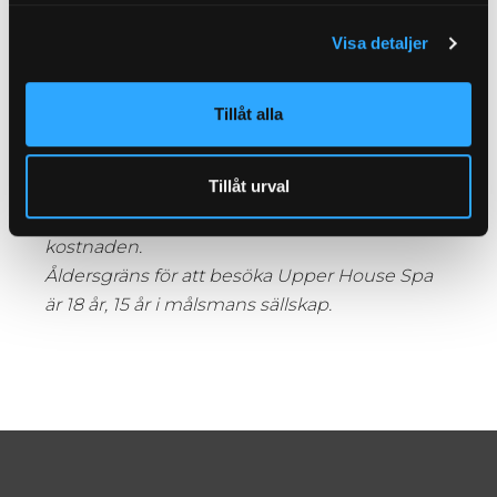
Visa detaljer
Skicka förfrågan
Tillåt alla
Telefon: 031-708 83 25
Eventuell avbokning av behandling, spaentré
Tillåt urval
och spapaket ska ske senast 24 timmar före
din bokade tid. I annat fall debiteras du hela
kostnaden.
Åldersgräns för att besöka Upper House Spa
är 18 år, 15 år i målsmans sällskap.