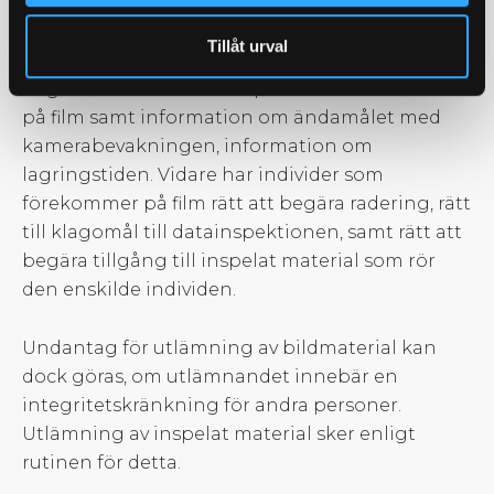
behörigheter än nödvändigt.
Tillåt urval
Individer som förekommer på film har rätt att
begära ut en bekräftelse på att hen förekommer
på film samt information om ändamålet med
kamerabevakningen, information om
lagringstiden. Vidare har individer som
förekommer på film rätt att begära radering, rätt
till klagomål till datainspektionen, samt rätt att
begära tillgång till inspelat material som rör
den enskilde individen.
Undantag för utlämning av bildmaterial kan
dock göras, om utlämnandet innebär en
integritetskränkning för andra personer.
Utlämning av inspelat material sker enligt
rutinen för detta.