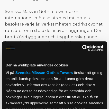
Svenska Mässan Gothia Towers är en
internationell mötesplats med miljontals
besökare varje år. Verksamheten bedrivs dygnet
runt året om i stora delar av anläggningen. Den
brottsförebyggande och trygghetsskapande
bevakningen är en relevant del i arbetet med
att upprätthålla ordning och säkerhet i Svenska
Mässan Gothia Towers lokaler.
Denna webbplats använder cookies
Information
Vi på
Svenska Mässan
Gothia Towers
önskar att ge dig
Skyltar med information om vår
en unik kundupplevelse och för att kunna göra detta
kamerabevakning finns i anslutning till våra
använder vi informationskapslar (cookies) och pixels.
entréer, och till viss del i direkt anslutning till
Några av dessa är nödvändiga för att hemsida och
platsen som bevakas.
bokningar ska fungera, andra bidrar till att du ska få en
skräddarsydd upplevelse samt att vissa cookies används
Åtkomst av inspelat material