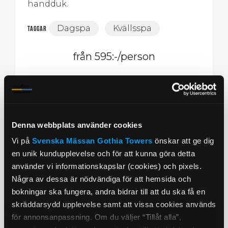
handduk.
Dagspa
Kvällsspa
Taggar
från 595:-/person
Läs vidare
Denna webbplats använder cookies
Vi på
Svenska Mässan
Gothia Towers
önskar att ge dig
en unik kundupplevelse och för att kunna göra detta
Våra spa-paket
använder vi informationskapslar (cookies) och pixels.
Några av dessa är nödvändiga för att hemsida och
bokningar ska fungera, andra bidrar till att du ska få en
skräddarsydd upplevelse samt att vissa cookies används
för annonsanpassning. Om du väljer “Tillåt alla”,