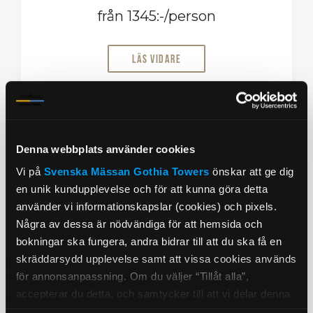
från 1345:-/person
Läs vidare
Våra DUO-behandlingar
Denna webbplats använder cookies
Vi på
Svenska Mässan
Gothia Towers
önskar att ge dig
Våra DUO-behandlingar i 50 eller 80 minuter är
en unik kundupplevelse och för att kunna göra detta
skapade för par och vänner som vill dela en
använder vi informationskapslar (cookies) och pixels.
stund av avkoppling tillsammans.
Några av dessa är nödvändiga för att hemsida och
Behandlingen utförs i ett gemensamt rum med
bokningar ska fungera, andra bidrar till att du ska få en
två behandlingssängar, där ni får varsin
skräddarsydd upplevelse samt att vissa cookies används
spaterapeut och möjlighet att välja behandling
för annonsanpassning. Om du väljer “Tillåt alla”,
utifrån individuella önskemål. Utforska allt från
accepterar du detta, och samtycker till att vi delar denna
ansiktsbehandlingar och avslappnande
information med tredje part, t.ex. våra