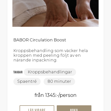
BABOR Circulation Boost
Kroppsbehandling som väcker hela
kroppen med peeling följt av en
närande inpackning.
Kroppsbehandlingar
Taggar
Spaentré
80 minuter
från 1345:-/person
Läs vidare
Boka