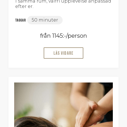
i samma rum, valfri upplevelse anpassad
efter er.
50 minuter
Taggar
från 1145:-/person
Läs vidare