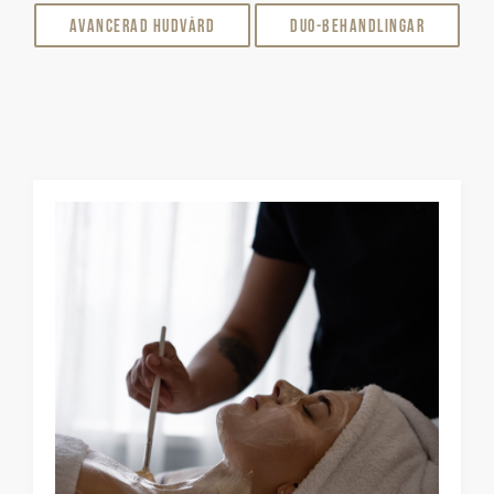
Avancerad Hudvård
DUO-behandlingar