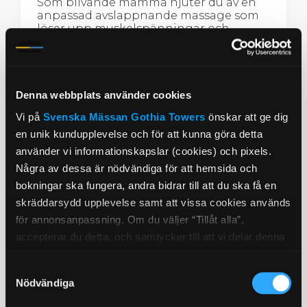
Som blivande mamma njuter du av en
anpassad avslappnande massage som
löser upp muskelspänningar och
lugnar sinnet i väntans tider.
Massage
Spaentré
Taggar
Denna webbplats använder cookies
50 minuter
Vi på
Svenska Mässan
Gothia Towers
önskar att ge dig
en unik kundupplevelse och för att kunna göra detta
från 1145:-/person
använder vi informationskapslar (cookies) och pixels.
Några av dessa är nödvändiga för att hemsida och
Läs vidare
Boka
bokningar ska fungera, andra bidrar till att du ska få en
skräddarsydd upplevelse samt att vissa cookies används
för annonsanpassning. Om du väljer “Tillåt alla”,
accepterar du detta, och samtycker till att vi delar denna
information med tredje part, t.ex. våra
Samtyckesval
marknadsföringspartners. Detta kan innebära att dina
Nödvändiga
data bearbetas i USA. Om du tackar nej använder vi
endast de viktigaste cookies och du kommer tyvärr inte