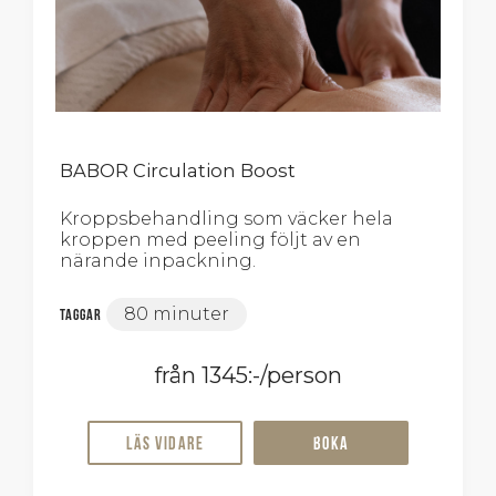
BABOR Circulation Boost
Kroppsbehandling som väcker hela
kroppen med peeling följt av en
närande inpackning.
80 minuter
Taggar
från 1345:-/person
Läs vidare
Boka