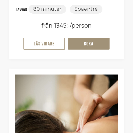
80 minuter
Spaentré
Taggar
från 1345:-/person
Läs vidare
Boka