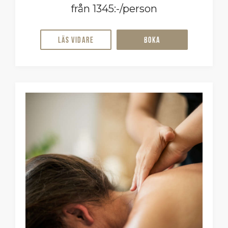
från 1345:-/person
Läs vidare
Boka