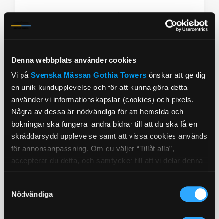
från 1545:-/person
Läs vidare
Boka
Denna webbplats använder cookies
Vi på
Svenska Mässan
Gothia Towers
önskar att ge dig
en unik kundupplevelse och för att kunna göra detta
använder vi informationskapslar (cookies) och pixels.
Några av dessa är nödvändiga för att hemsida och
bokningar ska fungera, andra bidrar till att du ska få en
skräddarsydd upplevelse samt att vissa cookies används
för annonsanpassning. Om du väljer “Tillåt alla”,
accepterar du detta, och samtycker till att vi delar denna
information med tredje part, t.ex. våra
Samtyckesval
marknadsföringspartners. Detta kan innebära att dina
Nödvändiga
data bearbetas i USA. Om du tackar nej använder vi
endast de viktigaste cookies och du kommer tyvärr inte