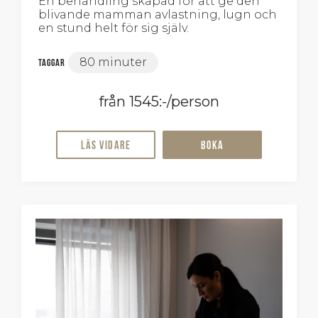
En behandling skapad för att ge den
blivande mamman avlastning, lugn och
en stund helt för sig själv.
80 minuter
Taggar
från 1545:-/person
Läs vidare
Boka