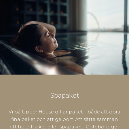
Spapaket
Vi på Upper House gillar paket – både att göra
fina paket och att ge bort. Att sätta samman
ett hotellpaket eller spapaket i Göteborg ger