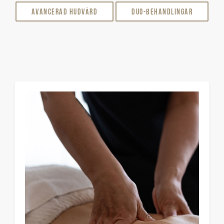
Avancerad Hudvård
DUO-behandlingar